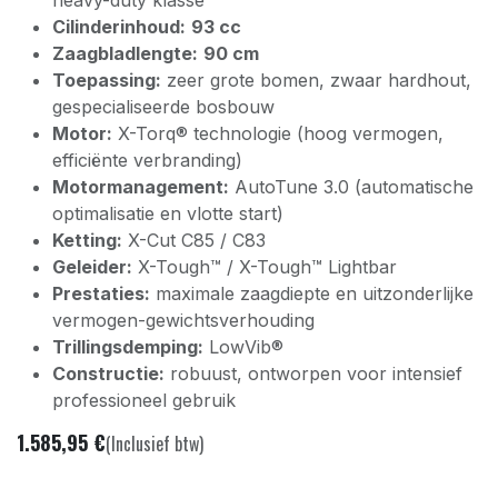
Cilinderinhoud:
93 cc
Zaagbladlengte:
90 cm
Toepassing:
zeer grote bomen, zwaar hardhout,
gespecialiseerde bosbouw
Motor:
X-Torq® technologie (hoog vermogen,
efficiënte verbranding)
Motormanagement:
AutoTune 3.0 (automatische
optimalisatie en vlotte start)
Ketting:
X-Cut C85 / C83
Geleider:
X-Tough™ / X-Tough™ Lightbar
Prestaties:
maximale zaagdiepte en uitzonderlijke
vermogen-gewichtsverhouding
Trillingsdemping:
LowVib®
Constructie:
robuust, ontworpen voor intensief
professioneel gebruik
1.585,95
€
(Inclusief btw)