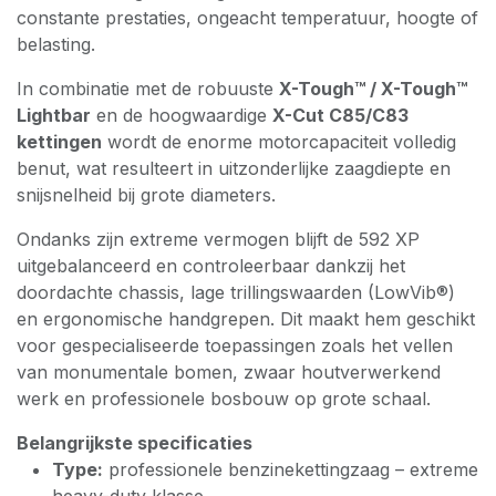
constante prestaties, ongeacht temperatuur, hoogte of
belasting.
In combinatie met de robuuste
X-Tough™ / X-Tough™
Lightbar
en de hoogwaardige
X-Cut C85/C83
kettingen
wordt de enorme motorcapaciteit volledig
benut, wat resulteert in uitzonderlijke zaagdiepte en
snijsnelheid bij grote diameters.
Ondanks zijn extreme vermogen blijft de 592 XP
uitgebalanceerd en controleerbaar dankzij het
doordachte chassis, lage trillingswaarden (LowVib®)
en ergonomische handgrepen. Dit maakt hem geschikt
voor gespecialiseerde toepassingen zoals het vellen
van monumentale bomen, zwaar houtverwerkend
werk en professionele bosbouw op grote schaal.
Belangrijkste specificaties
Type:
professionele benzinekettingzaag – extreme
heavy-duty klasse