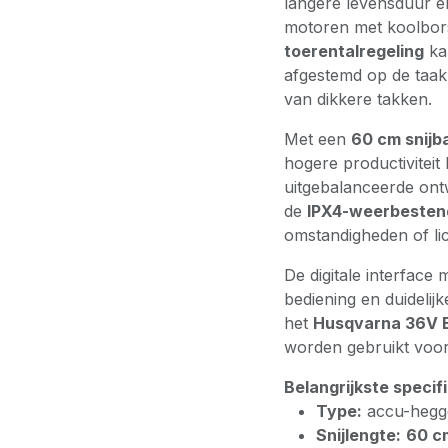
langere levensduur e
motoren met koolbors
toerentalregeling
ka
afgestemd op de taak
van dikkere takken.
Met een
60 cm snijb
hogere productiviteit 
uitgebalanceerde ontw
de
IPX4-weerbesten
omstandigheden of li
De digitale interface
bediening en duidelij
het
Husqvarna 36V 
worden gebruikt voor
Belangrijkste specif
Type:
accu-hegg
Snijlengte:
60 c