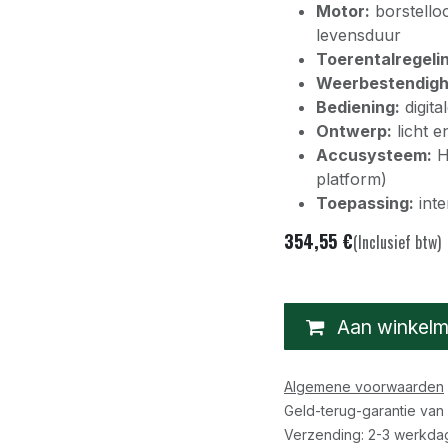
Motor:
borstelloo
levensduur
Toerentalregeli
Weerbestendigh
Bediening:
digita
Ontwerp:
licht e
Accusysteem:
H
platform)
Toepassing:
inte
354,55
€
(Inclusief btw)
Aan winkelm
Algemene voorwaarden
Geld-terug-garantie van
Verzending: 2-3 werkda