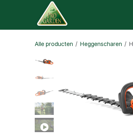
Overslaan naar inhoud
Startpagina
Websh
Alle producten
Heggenscharen
H