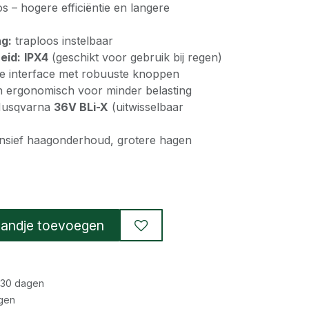
s – hogere efficiëntie en langere
ng:
traploos instelbaar
eid:
IPX4
(geschikt voor gebruik bij regen)
le interface met robuuste knoppen
n ergonomisch voor minder belasting
usqvarna
36V BLi-X
(uitwisselbaar
nsief haagonderhoud, grotere hagen
andje toevoegen
 30 dagen
gen