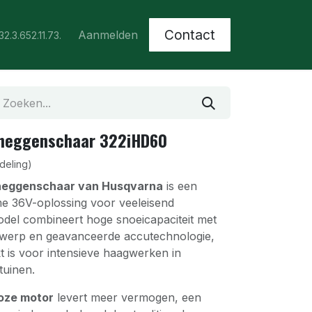
Contact
Aanmelden
32.3.652.11.73.
heggenschaar 322iHD60
deling)
heggenschaar van Husqvarna
is een
e 36V-oplossing voor veeleisend
odel combineert hoge snoeicapaciteit met
werp en geavanceerde accutechnologie,
t is voor intensieve haagwerken in
tuinen.
loze motor
levert meer vermogen, een