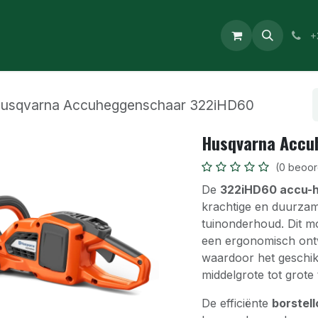
op
Afspraak
Contact
Evenementen
+
usqvarna Accuheggenschaar 322iHD60
Husqvarna Accu
(0 beoor
De
322iHD60 accu-
krachtige en duurzam
tuinonderhoud. Dit m
een ergonomisch ont
waardoor het geschik
middelgrote tot grote 
De efficiënte
borstel