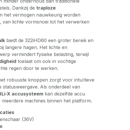
n minder onderhoud dan traditionele
tels. Dankzij de
traploze
n het vermogen nauwkeurig worden
, van lichte vormsnoei tot het verwerken
alk
biedt de 322iHD60 een groter bereik en
bij langere hagen. Het lichte en
erp vermindert fysieke belasting, terwijl
digheid
toelaat om ook in vochtige
chte regen door te werken.
 met robuuste knoppen zorgt voor intuïtieve
ke statusweergave. Als onderdeel van
BLi-X accusysteem
kan dezelfde accu
 meerdere machines binnen het platform.
icaties
enschaar (36V)
m